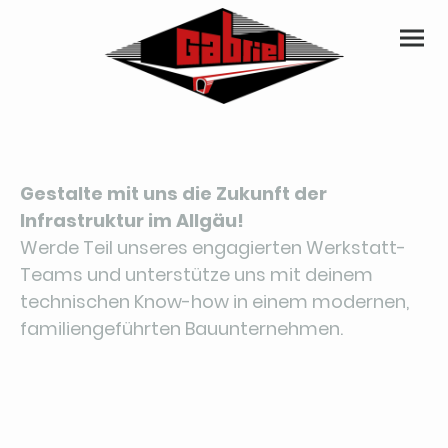
Gestalte mit uns die Zukunft der
Infrastruktur im Allgäu!
Werde Teil unseres engagierten Werkstatt-
Teams und unterstütze uns mit deinem
technischen Know-how in einem modernen,
familiengeführten Bauunternehmen.